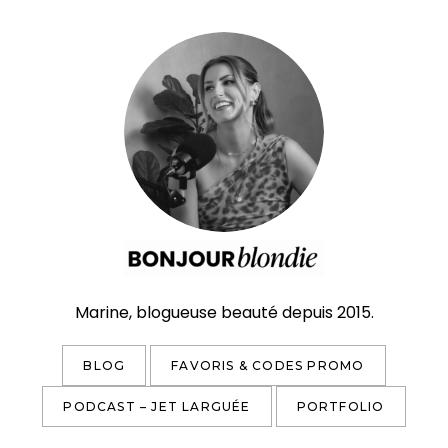
Aller
au
contenu
Marine, blogueuse beauté depuis 2015.
Facebook
Instagram
TikTok
YouTube
E-mail
BLOG
FAVORIS & CODES PROMO
PODCAST – JET LARGUÉE
PORTFOLIO