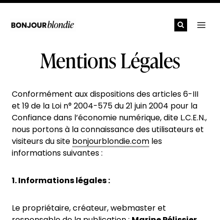
Aller
au
contenu
Mentions Légales
Conformément aux dispositions des articles 6-III
et 19 de la Loi n° 2004-575 du 21 juin 2004 pour la
Confiance dans l’économie numérique, dite L.C.E.N.,
nous portons à la connaissance des utilisateurs et
visiteurs du site
bonjourblondie.com
les
informations suivantes :
1. Informations légales :
Le propriétaire, créateur, webmaster et
responsable de la publication :
Marine Pélissier,