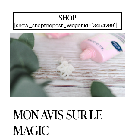
Follow my blog with Bloglovin
SHOP
[show_shopthepost_widget id="3454289"]
MON AVIS SUR LE
MAGIC