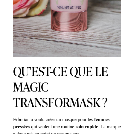
QU’EST-CE QUE LE
MAGIC
TRANSFORMASK ?
femmes
Erborian a voulu créer un masque pour les
pressées
soin rapide
qui veulent une routine
. La marque
a donc mis au point un masque aux